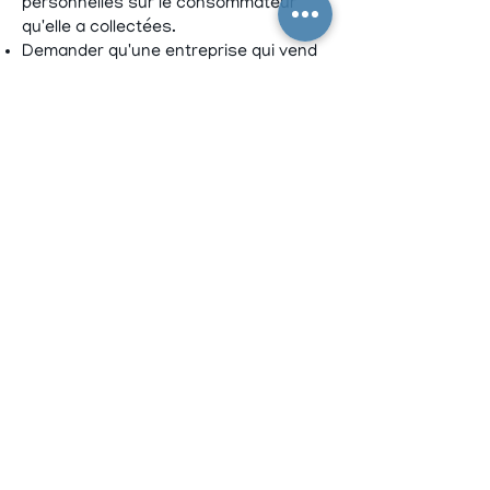
personnelles sur le consommateur
qu'elle a collectées.
Demander qu'une entreprise qui vend
les données personnelles d'un
consommateur ne vende pas les
données personnelles du
consommateur.
Si vous faites une demande, nous
avons un mois pour vous répondre. Si
vous souhaitez exercer l'un de ces
droits, veuillez
nous contacter.
Droits de protection des
données RGPD
Nous souhaitons nous assurer que
vous connaissez pleinement tous vos
droits en matière de protection des
données. Chaque utilisateur a droit